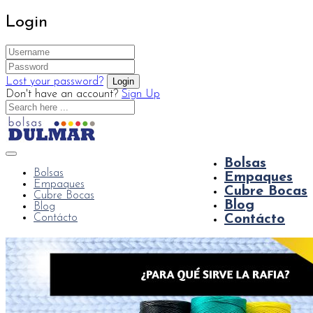
Login
Lost your password?
Don't have an account?
Sign Up
Bolsas
Bolsas
Empaques
Empaques
Cubre Bocas
Cubre Bocas
Blog
Blog
Contácto
Contácto