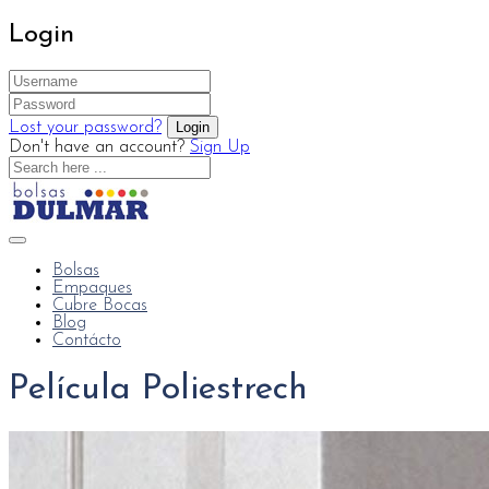
Login
Lost your password?
Don't have an account?
Sign Up
Bolsas
Empaques
Cubre Bocas
Blog
Contácto
Película Poliestrech