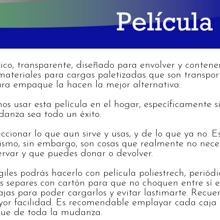
stico, transparente, diseñado para envolver y conten
eriales para cargas paletizadas que son transporta
ra empaque la hacen la mejor alternativa.
os usar esta película en el hogar, específicamente si
danza sea todo un éxito.
ionar lo que aun sirve y usas, y de lo que ya no. Es
ismo, sin embargo, son cosas que realmente no nece
ervar y que puedes donar o devolver.
iles podrás hacerlo con película poliestrech, periód
os separes con cartón para que no choquen entre sí e
ajas para poder cargarlos y evitar lastimarte. Recue
yor facilidad. Es recomendable emplayar cada caja u
aque de toda la mudanza.