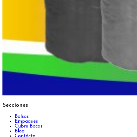
Secciones
Bolsas
Empaques
Cubre Bocas
Blog
Contácto