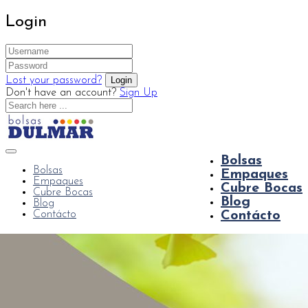
Login
Lost your password?
Don't have an account?
Sign Up
Bolsas
Bolsas
Empaques
Empaques
Cubre Bocas
Cubre Bocas
Blog
Blog
Contácto
Contácto
EMPACADO