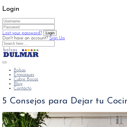
Login
Lost your password?
Don't have an account?
Sign Up
Bolsas
Empaques
Cubre Bocas
Blog
Contácto
5 Consejos para Dejar tu Coc